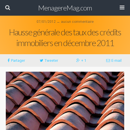
MenagereMag.com
07/01/2012 ↔ aucun commentaire
Hausse générale des taux des crédits
immobiliers en décembre 2011
Partager
Tweeter
+ 1
E-mail