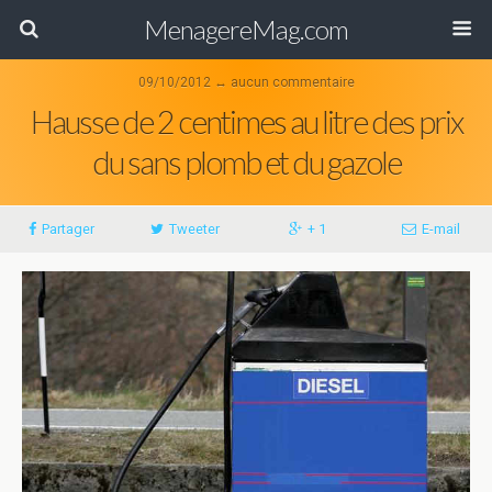
MenagereMag.com
09/10/2012 ↔ aucun commentaire
Hausse de 2 centimes au litre des prix
du sans plomb et du gazole
Partager
Tweeter
+ 1
E-mail