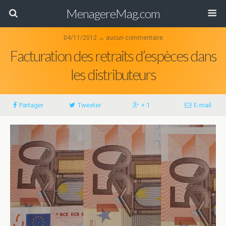
MenagereMag.com
04/11/2012 ↔ aucun commentaire
Facturation des retraits d’espèces dans
les distributeurs
Partager
Tweeter
+ 1
E-mail