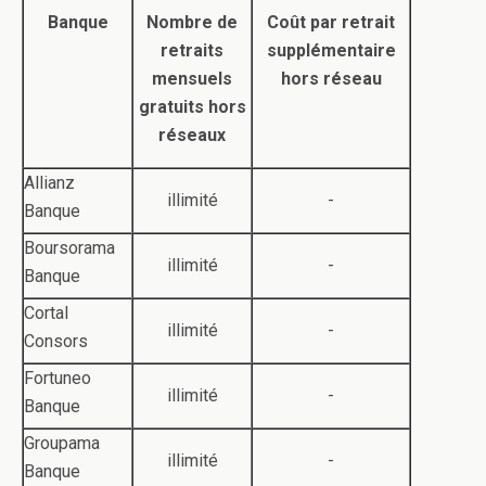
Banque
Nombre de
Coût par retrait
retraits
supplémentaire
mensuels
hors réseau
gratuits hors
réseaux
Allianz
illimité
-
Banque
Boursorama
illimité
-
Banque
Cortal
illimité
-
Consors
Fortuneo
illimité
-
Banque
Groupama
illimité
-
Banque