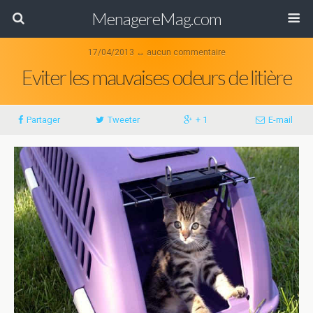
MenagereMag.com
17/04/2013 ↔ aucun commentaire
Eviter les mauvaises odeurs de litière
Partager
Tweeter
+ 1
E-mail