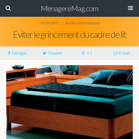
MenagereMag.com
19/10/2011 ↔ aucun commentaire
Eviter le grincement du cadre de lit
Partager
Tweeter
+ 1
E-mail