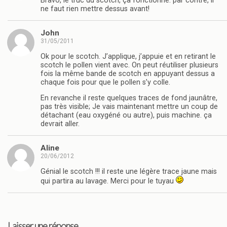
Bravo, le truc du scotch, ça fonctionne. par contre, il
ne faut rien mettre dessus avant!
John
31/05/2011
Ok pour le scotch. J’applique, j’appuie et en retirant le
scotch le pollen vient avec. On peut réutiliser plusieurs
fois la même bande de scotch en appuyant dessus a
chaque fois pour que le pollen s’y colle.
En revanche il reste quelques traces de fond jaunâtre,
pas très visible; Je vais maintenant mettre un coup de
détachant (eau oxygéné ou autre), puis machine. ça
devrait aller.
Aline
20/06/2012
Génial le scotch !!! il reste une légère trace jaune mais
qui partira au lavage. Merci pour le tuyau
Laisser une réponse