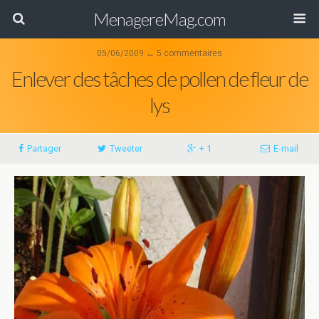
MenagereMag.com
05/06/2009 ↔ 5 commentaires
Enlever des tâches de pollen de fleur de
lys
Partager
Tweeter
+ 1
E-mail