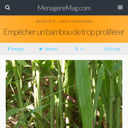
MenagereMag.com
06/05/2014 ↔ aucun commentaire
Empêcher un bambou de trop proliférer
Partager
Tweeter
+ 1
E-mail