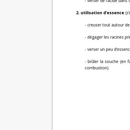
- verser de l’acide dans 
2. utilisation d’essence
(s’
- creuser tout autour de
- dégager les racines pr
- verser un peu d’essenc
- brûler la souche (en 
combustion)