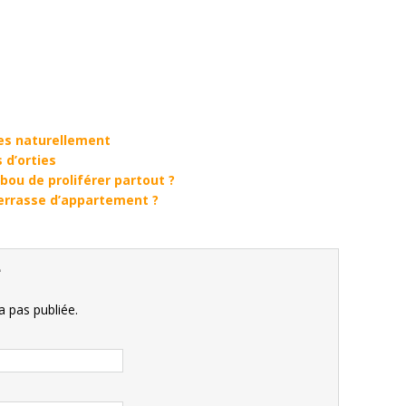
es naturellement
 d’orties
u de proliférer partout ?
terrasse d’appartement ?
e
 pas publiée.