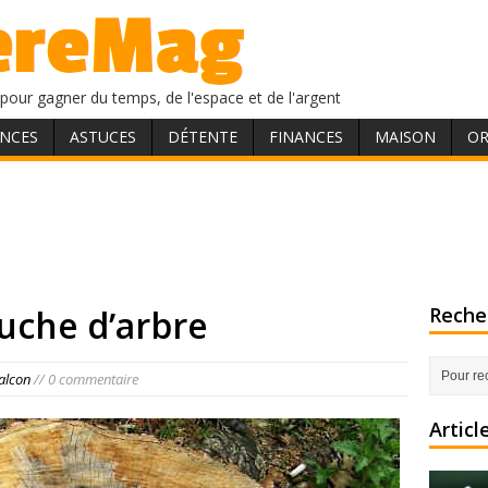
pour gagner du temps, de l'espace et de l'argent
NCES
ASTUCES
DÉTENTE
FINANCES
MAISON
OR
uche d’arbre
Recher
balcon
// 0 commentaire
Articl