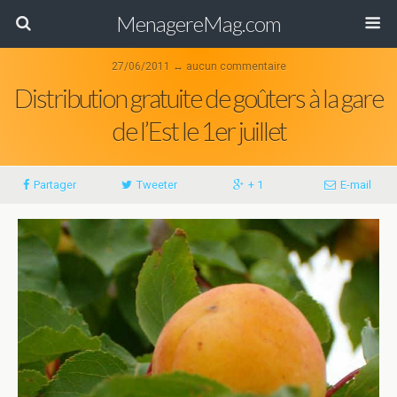
MenagereMag.com
27/06/2011 ↔ aucun commentaire
Distribution gratuite de goûters à la gare
de l’Est le 1er juillet
Partager
Tweeter
+ 1
E-mail