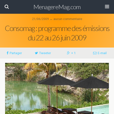
MenagereMag.com
21/06/2009 ↔ aucun commentaire
Consomag : programme des émissions
du 22 au 26 juin 2009
Partager
Tweeter
+ 1
E-mail