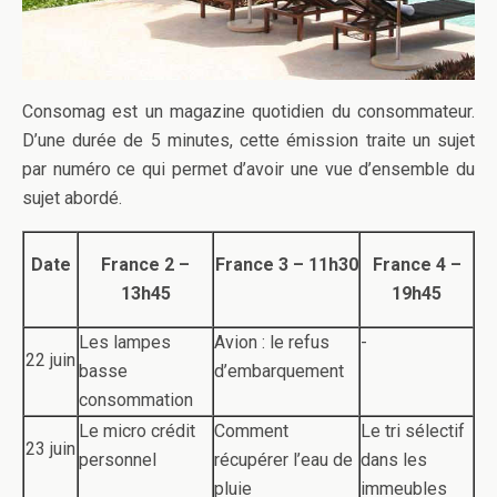
Consomag est un magazine quotidien du consommateur.
D’une durée de 5 minutes, cette émission traite un sujet
par numéro ce qui permet d’avoir une vue d’ensemble du
sujet abordé.
Date
France 2 –
France 3 – 11h30
France 4 –
13h45
19h45
Les lampes
Avion : le refus
-
22 juin
basse
d’embarquement
consommation
Le micro crédit
Comment
Le tri sélectif
23 juin
personnel
récupérer l’eau de
dans les
pluie
immeubles