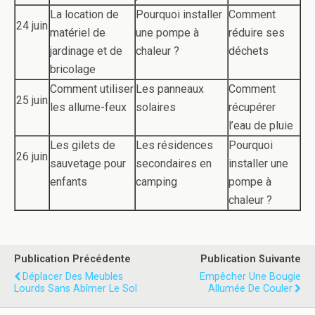
La location de
Pourquoi installer
Comment
24 juin
matériel de
une pompe à
réduire ses
jardinage et de
chaleur ?
déchets
bricolage
Comment utiliser
Les panneaux
Comment
25 juin
les allume-feux
solaires
récupérer
l’eau de pluie
Les gilets de
Les résidences
Pourquoi
26 juin
sauvetage pour
secondaires en
installer une
enfants
camping
pompe à
chaleur ?
Publication Précédente
Publication Suivante
Déplacer Des Meubles
Empêcher Une Bougie
Lourds Sans Abîmer Le Sol
Allumée De Couler