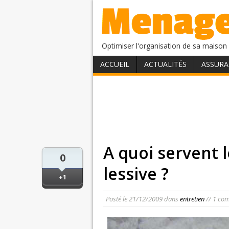
Optimiser l'organisation de sa maison 
ACCUEIL
ACTUALITÉS
ASSURA
A quoi servent 
0
lessive ?
+1
Posté le
21/12/2009
dans
entretien
// 1 co