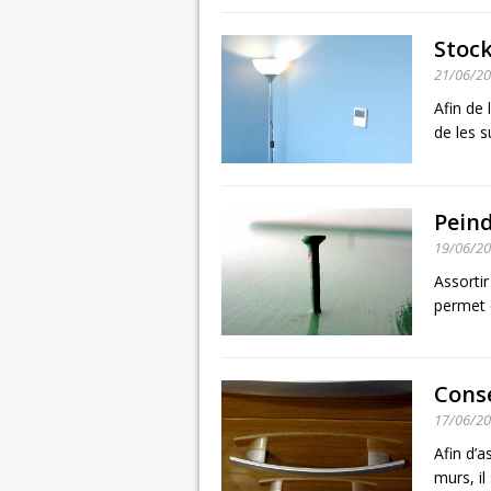
Stock
21/06/2
Afin de 
de les s
Peind
19/06/2
Assortir
permet d
Conse
17/06/2
Afin d’a
murs, il