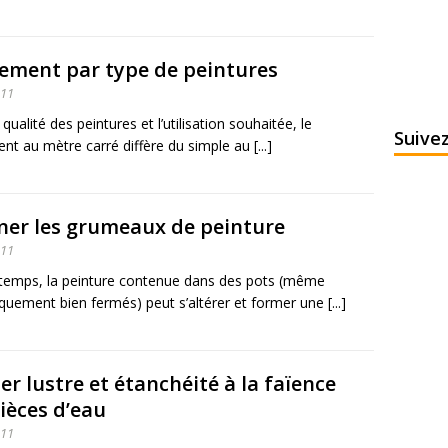
ement par type de peintures
011
 qualité des peintures et l’utilisation souhaitée, le
Suive
t au mètre carré diffère du simple au [...]
ner les grumeaux de peinture
011
 temps, la peinture contenue dans des pots (même
uement bien fermés) peut s’altérer et former une [...]
r lustre et étanchéité à la faïence
ièces d’eau
011