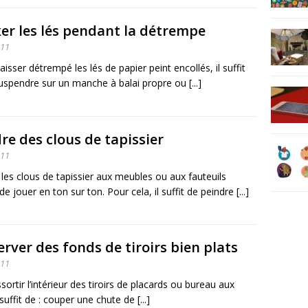
er les lés pendant la détrempe
011
laisser détrempé les lés de papier peint encollés, il suffit
uspendre sur un manche à balai propre ou [...]
re des clous de tapissier
011
 les clous de tapissier aux meubles ou aux fauteuils
e jouer en ton sur ton. Pour cela, il suffit de peindre [...]
rver des fonds de tiroirs bien plats
011
ssortir l’intérieur des tiroirs de placards ou bureau aux
 suffit de : couper une chute de [...]