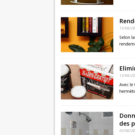
Rend
15/06/2
Selon la
rendemen
Elimi
13/06/2
Avec le
hermétiq
Donne
des p
03/06/2