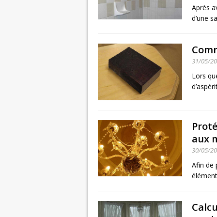
Après av
d’une sal
Comme
31/05/2
Lors qu
d’aspéri
Proté
aux 
30/05/2
Afin de
éléments
Calcu