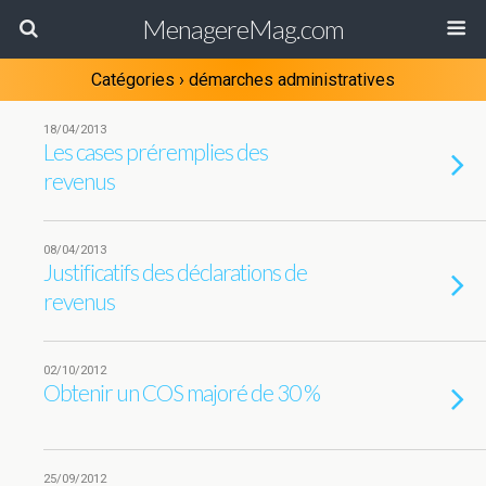
MenagereMag.com
Catégories ›
démarches administratives
18/04/2013
Les cases préremplies des
revenus
08/04/2013
Justificatifs des déclarations de
revenus
02/10/2012
Obtenir un COS majoré de 30 %
25/09/2012